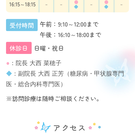
●
●
16:15～18:15
－
－
－
－
◆
◆
午前：9:10～12:00まで
受付時間
午後：16:10～18:00まで
休診日
日曜・祝日
●
：院長 大西 菜穂子
◆
：副院長 大西 正芳（糖尿病・甲状腺専門
医・総合内科専門医）
※訪問診療は随時ご相談ください。
アクセス