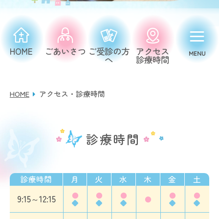
HOME
ごあいさつ
ご受診の方
アクセス
へ
診療時間
HOME
アクセス・診療時間
診療時間
診療時間
月
火
水
木
金
土
●
●
●
●
●
9:15～12:15
●
◆
◆
◆
◆
◆